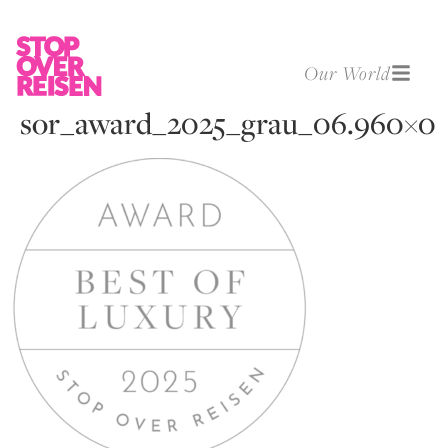
Our World
sor_award_2025_grau_06.960×0