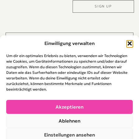
SIGN UP
Alternative:
JETZT DIREKT PER WHATS-APP KONTAKTIEREN
Einwilligung verwalten
Um dir ein optimales Erlebnis zu bieten, verwenden wir Technologien
wie Cookies, um Geräteinformationen zu speichern und/oder darauf
zuzugreifen. Wenn du diesen Technologien zustimmst, können wir
Daten wie das Surfverhalten oder eindeutige IDs auf dieser Website
verarbeiten. Wenn du deine Einwilligung nicht erteilst oder
zurückziehst, können bestimmte Merkmale und Funktionen
beeinträchtigt werden.
Akzeptieren
WIR FREUEN UNS VON IHNEN ZU HÖREN !
Ablehnen
+49 89 24 21 44 10
info@stopover.de
Einstellungen ansehen