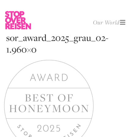
Our World
sor_award_2025_grau_02-
1.960×0