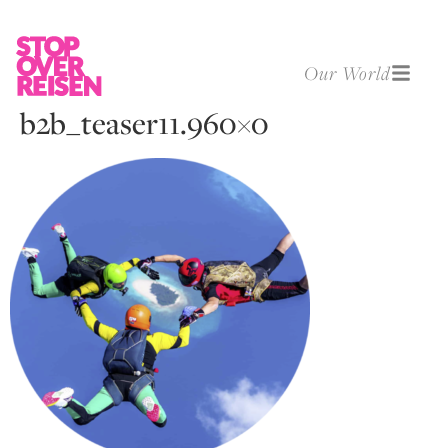
Our World
b2b_teaser11.960×0