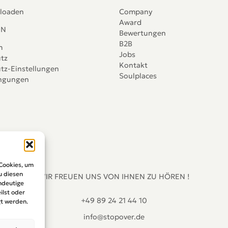
loaden
Company
Award
IN
Bewertungen
B2B
m
Jobs
tz
Kontakt
tz-Einstellungen
Soulplaces
ingungen
 Cookies, um
u diesen
WIR FREUEN UNS VON IHNEN ZU HÖREN !
ndeutige
ilst oder
+49 89 24 21 44 10
t werden.
info@stopover.de