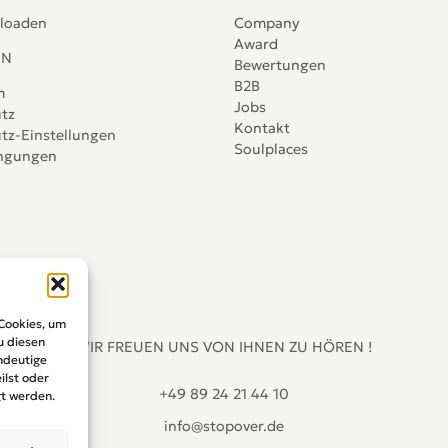
loaden
Company
Award
IN
Bewertungen
B2B
m
Jobs
tz
Kontakt
tz-Einstellungen
Soulplaces
ingungen
 Cookies, um
u diesen
WIR FREUEN UNS VON IHNEN ZU HÖREN !
ndeutige
ilst oder
+49 89 24 21 44 10
t werden.
info@stopover.de